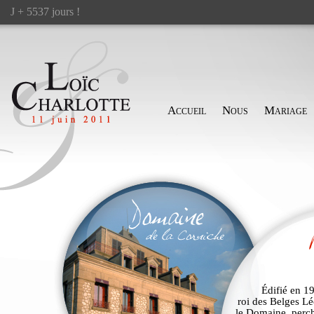
J + 5537 jours !
Accueil
Nous
Mariage
Édifié en 1
roi des Belges L
le Domaine, perché